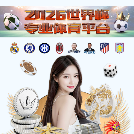
注册入口
爱游戏ayx登录入口