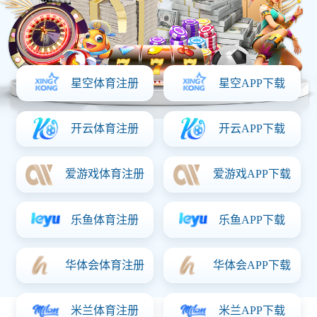
—— 比赛数据从这里开
始
覆盖实时赛事、专业数据、高清视频，
爱游戏ayx
登录入口APP
与网页版为您提供便捷的体育服
务。
APP下载
网页版入口
首页
/
体育新闻
/ 正文
2026-06-09 15:03
42 次阅读